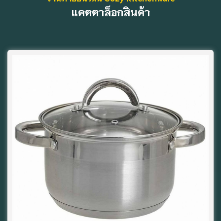
แคตตาล็อกสินค้า