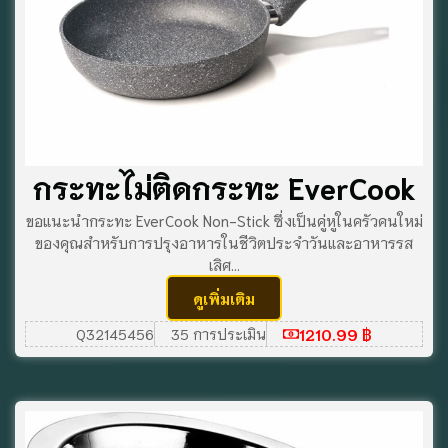
กระทะไม่ติดกระทะ EverCook
ขอแนะนํากระทะ EverCook Non-Stick ซึ่งเป็นคู่หูในครัวคนใหม่
ของคุณสําหรับการปรุงอาหารในชีวิตประจําวันและอาหารรส
เลิศ...
ดูเพิ่มเติม
1210.99 ฿
Q32145456
35 การประเมิน