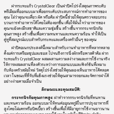
ฝากระทะแก้ว CrystalClear เป็นฝาปิดโปร่งใสคุณภาพระดับ
พรีเมียมที่ออกแบบมาเพื่อยกระดับประสบการณ์การทําอาหารของ
คุณ ไม่ว่าคุณจะเคี่ยว ผัด หรือต้ม ฝาปิดนี้ช่วยให้คุณตรวจสอบกระ
บวนการทําอาหารได้โดยไม่ต้องยกขึ้น เพื่อให้มั่นใจว่าอาหารของ
คุณจะยังคงมีรสชาติและความชุ่มชื้น สร้างขึ้นจากกระจกนิรภัย
คุณภาพสูง สร้างขึ้นเพื่อความทนทานและทนความร้อน ทําให้เป็น
คู่หูที่สมบูรณ์แบบสําหรับกระทะและเครื่องครัวอื่นๆ ของคุณ
ฝาปิดอเนกประสงค์นี้เหมาะสําหรับงานทําอาหารที่หลากหลาย
ตั้งแต่การเตรียมซุปและซอส ไปจนถึงการนึ่งผักหรือพาสต้าต้ม ฝาก
ระทะแก้ว CrystalClear ผสมผสานความสง่างามและการใช้งานจริง
ให้การผสมผสานที่ลงตัวระหว่างการออกแบบและฟังก์ชันที่เหมาะ
กับห้องครัวสมัยใหม่ วัสดุโปร่งใสช่วยให้คุณมองเห็นอาหารได้ตลอด
เวลา ในขณะที่ที่จับที่แข็งแรงช่วยให้คุณสามารถยกและจัดการฝาได้
อย่างง่ายดายเมื่อจําเป็น
ลักษณะและคุณสมบัติ:
กระจกนิรภัยคุณภาพสูง:
ฝาทําจากกระจกนิรภัยที่ทนทาน
และทนความร้อน ออกแบบมาให้ทนต่ออุณหภูมิในการปรุงอาหารที่
สูงโดยไม่แตกหรือบิดเบี้ยว สร้างขึ้นเพื่อให้มีอายุการใช้งานยาวนาน