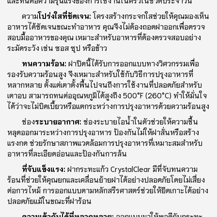
และทนต่อความรุนแรงของการใช้งานในครัวในชีวิตประจําวัน
ความ
โปร่งใสที่ชัดเจน:
โครงสร้างกระจกใสช่วยให้คุณมองเห็น
อาหารได้ชัดเจนขณะทําอาหาร คุณจึงไม่ต้องถอดฝาออกเพื่อตรวจ
สอบมื้ออาหารของคุณ เหมาะสําหรับอาหารที่ต้องตรวจสอบอย่าง
ระมัดระวัง เช่น ซอส ซุป หรือข้าว
ทนความร้อน:
ฝาปิดนี้ได้รับการออกแบบทางวิศวกรรมเพื่อ
รองรับความร้อนสูง จึงเหมาะสําหรับใช้กับวิธีการปรุงอาหารที่
หลากหลาย ตั้งแต่เตาตั้งพื้นไปจนถึงการใช้งานที่ปลอดภัยสําหรับ
เตาอบ สามารถทนต่ออุณหภูมิได้สูงถึง 500°F (260°C) ทําให้มั่นใจ
ได้ว่าจะไม่บิดเบี้ยวหรือแตกระหว่างการปรุงอาหารด้วยความร้อนสูง
ช่อง
ระบายอากาศ:
ช่องระบายไอน้ําในตัวช่วยให้ความชื้น
หลุดออกมาระหว่างการปรุงอาหาร ป้องกันไม่ให้ฝาสั่นหรือสร้าง
แรงกด ช่วยรักษาสภาพแวดล้อมการปรุงอาหารที่เหมาะสมสําหรับ
อาหารที่ละเอียดอ่อนและป้องกันการล้น
ที่จับแข็งแรง:
ฝากระทะแก้ว CrystalClear มีที่จับทนความ
ร้อนที่ช่วยให้คุณยกและเคลื่อนย้ายฝาได้อย่างปลอดภัยโดยไม่เสี่ยง
ต่อการไหม้ การออกแบบตามหลักสรีรศาสตร์ช่วยให้ยึดเกาะได้อย่าง
ปลอดภัยแม้ในขณะที่ฝาร้อน
ความเข้ากันได้ที่หลากหลาย:
ออกแบบมาให้พอดีกับกระทะ