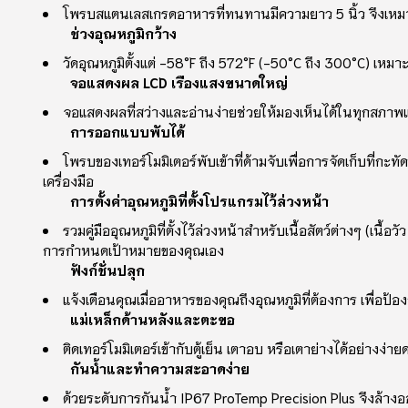
โพรบสแตนเลสเกรดอาหารที่ทนทานมีความยาว 5 นิ้ว จึงเหมาะสํา
ช่วงอุณหภูมิกว้าง
วัดอุณหภูมิตั้งแต่ -58°F ถึง 572°F (-50°C ถึง 300°C) เหม
จอแสดงผล LCD เรืองแสงขนาดใหญ่
จอแสดงผลที่สว่างและอ่านง่ายช่วยให้มองเห็นได้ในทุกสภาพ
การออกแบบพับได้
โพรบของเทอร์โมมิเตอร์พับเข้าที่ด้ามจับเพื่อการจัดเก็บที่กะท
เครื่องมือ
การตั้งค่าอุณหภูมิที่ตั้งโปรแกรมไว้ล่วงหน้า
รวมคู่มืออุณหภูมิที่ตั้งไว้ล่วงหน้าสําหรับเนื้อสัตว์ต่างๆ (เน
การกําหนดเป้าหมายของคุณเอง
ฟังก์ชั่นปลุก
แจ้งเตือนคุณเมื่ออาหารของคุณถึงอุณหภูมิที่ต้องการ เพื่อป้
แม่เหล็กด้านหลังและตะขอ
ติดเทอร์โมมิเตอร์เข้ากับตู้เย็น เตาอบ หรือเตาย่างได้อย่างง
กันน้ําและทําความสะอาดง่าย
ด้วยระดับการกันน้ํา IP67 ProTemp Precision Plus จึงล้างอ