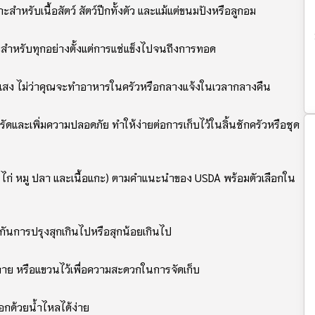
หรับเนื้อสัตว์ สัตว์ปีกทั้งตัว และแม้แต่ขนมปังหรือลูกอม
าะสําหรับทุกอย่างตั้งแต่การแช่แข็งไปจนถึงการทอด
แสง ไม่ว่าคุณจะทําอาหารในครัวหรือกลางแจ้งในเวลากลางคืน
ัดรัดและเพิ่มความปลอดภัย ทําให้ง่ายต่อการเก็บไว้ในลิ้นชักครัวหรือชุด
ื้อวัว ไก่ หมู ปลา และเนื้อแกะ) ตามคําแนะนําของ USDA พร้อมตัวเลือกใน
องกันการปรุงสุกเกินไปหรือสุกน้อยเกินไป
่ายดาย หรือแขวนไว้เพื่อความสะดวกในการจัดเก็บ
อกด้วยน้ําไหลได้ง่าย