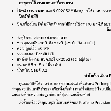
อายุการใช้งานแบตเตอรี่ยาวนาน
ใช้พลังงานจากแบตเตอรี่ CR2032 ที่มีอายุการใช้งานยาวนาน 
ปิดอัตโนมัติ
ปิดเครื่องโดยอัตโนมัติหลังจากไม่มีการใช้งาน 10 นาทีเพื่อปร
ข้
วัสดุโพรบ: สแตนเลสเกรดอาหาร
ช่วงอุณหภูมิ: -58°F ถึง 572°F (-50°C ถึง 300°C)
ความถูกต้อง: ±0.9°F
จอแสดงผล: Backlit LCD
แหล่งพลังงาน: แบตเตอรี่ CR2032 (รวมอยู่ด้วย)
ขนาด: 6.5 x 1.5 x 1 นิ้ว (พับ)
น้ําหนัก: ปอนด์ 0.2
ทําไมต้องเลือก
คุณสมบัติที่ใช้งานง่าย และความแม่นยําที่แน่วแน่ ProTem
ว่าคุณจะเป็นเชฟที่ช่ําชองหรือเพิ่งเริ่มต้น เทอร์โมมิเตอร์นี้
และสวัสดีกับความสมบูรณ์แบบที่ชุ่มฉ่ําและมีรสชาติ
สั่งซื้อเครื่องวัดอุณหภูมิเนื้อแบบดิจิตอล ProTemp Precisi