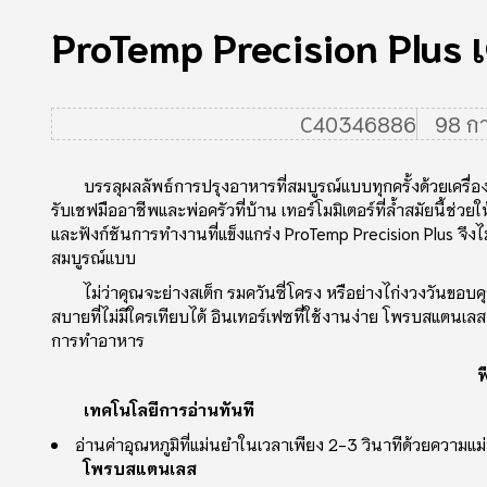
ProTemp Precision Plus เค
C40346886
98 ก
บรรลุผลลัพธ์การปรุงอาหารที่สมบูรณ์แบบทุกครั้งด้วยเครื่
รับเชฟมืออาชีพและพ่อครัวที่บ้าน เทอร์โมมิเตอร์ที่ล้ําสมัยนี้ช่ว
และฟังก์ชันการทํางานที่แข็งแกร่ง ProTemp Precision Plus จึงไม
สมบูรณ์แบบ
ไม่ว่าคุณจะย่างสเต็ก รมควันซี่โครง หรือย่างไก่งวงวันข
สบายที่ไม่มีใครเทียบได้ อินเทอร์เฟซที่ใช้งานง่าย โพรบสแตนเลส แล
การทําอาหาร
ฟ
เทคโนโลยีการอ่านทันที
อ่านค่าอุณหภูมิที่แม่นยําในเวลาเพียง 2-3 วินาทีด้วยความแ
โพรบสแตนเลส